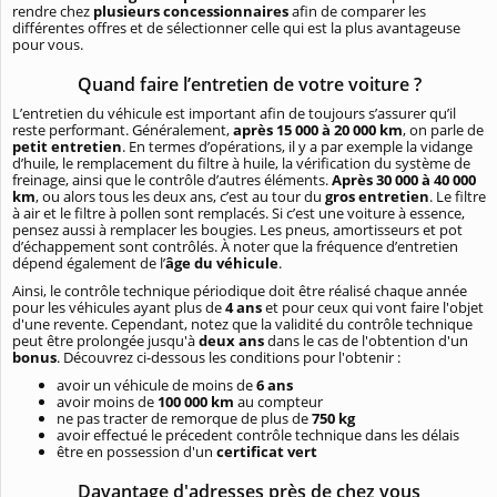
rendre chez
plusieurs concessionnaires
afin de comparer les
différentes offres et de sélectionner celle qui est la plus avantageuse
pour vous.
Quand faire l’entretien de votre voiture ?
L’entretien du véhicule est important afin de toujours s’assurer qu’il
reste performant. Généralement,
après 15 000 à 20 000 km
, on parle de
petit entretien
. En termes d’opérations, il y a par exemple la vidange
d’huile, le remplacement du filtre à huile, la vérification du système de
freinage, ainsi que le contrôle d’autres éléments.
Après 30 000 à 40 000
km
, ou alors tous les deux ans, c’est au tour du
gros entretien
. Le filtre
à air et le filtre à pollen sont remplacés. Si c’est une voiture à essence,
pensez aussi à remplacer les bougies. Les pneus, amortisseurs et pot
d’échappement sont contrôlés. À noter que la fréquence d’entretien
dépend également de l’
âge du véhicule
.
Ainsi, le contrôle technique périodique doit être réalisé chaque année
pour les véhicules ayant plus de
4 ans
et pour ceux qui vont faire l'objet
d'une revente. Cependant, notez que la validité du contrôle technique
peut être prolongée jusqu'à
deux ans
dans le cas de l'obtention d'un
bonus
. Découvrez ci-dessous les conditions pour l'obtenir :
avoir un véhicule de moins de
6 ans
avoir moins de
100 000 km
au compteur
ne pas tracter de remorque de plus de
750 kg
avoir effectué le précedent contrôle technique dans les délais
être en possession d'un
certificat vert
Davantage d'adresses près de chez vous